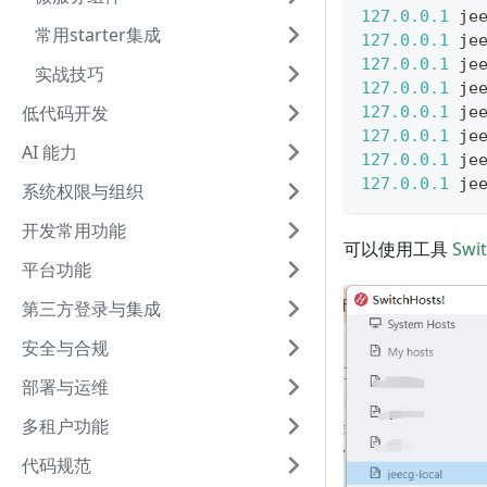
127.0
.0
.1
 je
常用starter集成
127.0
.0
.1
 je
127.0
.0
.1
 je
实战技巧
127.0
.0
.1
 je
低代码开发
127.0
.0
.1
 je
127.0
.0
.1
 je
AI 能力
127.0
.0
.1
 je
127.0
.0
.1
 je
系统权限与组织
开发常用功能
可以使用工具
Swi
平台功能
第三方登录与集成
安全与合规
部署与运维
多租户功能
代码规范