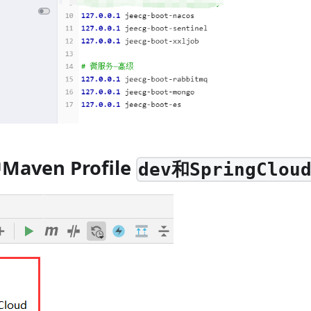
ven Profile
dev和SpringClou