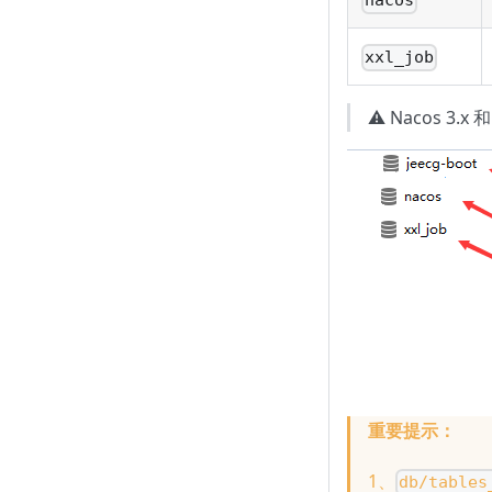
nacos
xxl_job
⚠️ Nacos 3
重要提示：
1、
db/tables