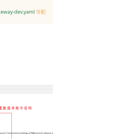
eway-dev.yaml
等配