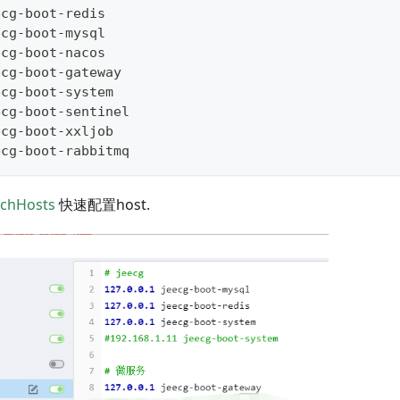
ecg
-
boot
-
redis
ecg
-
boot
-
mysql
ecg
-
boot
-
nacos
ecg
-
boot
-
gateway
ecg
-
boot
-
system
ecg
-
boot
-
sentinel
ecg
-
boot
-
xxljob
ecg
-
boot
-
rabbitmq
tchHosts
快速配置host.