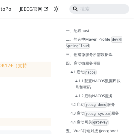
toPoi
JEECG官网
一、配置host
二、勾选中Maven Profile
dev和
SpringCloud
三、创建微服务所需数据库
四、启动微服务项目
须 JDK17+（支持
4.1 启动
nacos
4.1.1 配置NACOS数据库账
号和密码
4.1.2 启动NACOS服务
4.2 启动
服务
jeecg-demo
4.3 启动
服务
jeecg-system
4.4 启动网关
gateway
五、Vue3前端对接 (jeecgboot-