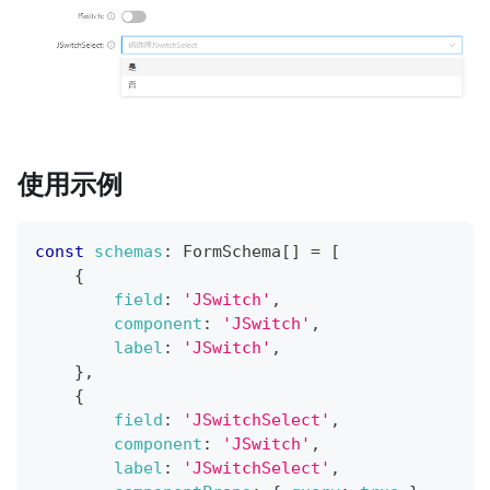
使用示例
const
schemas
:
FormSchema
[
]
=
[
{
field
:
'JSwitch'
,
component
:
'JSwitch'
,
label
:
'JSwitch'
,
}
,
{
field
:
'JSwitchSelect'
,
component
:
'JSwitch'
,
label
:
'JSwitchSelect'
,