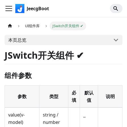
JeecgBoot
UI组件库
JSwitch开关组件 ✔
本页总览
JSwitch开关组件 ✔
组件参数
必
默认
参数
类型
说明
填
值
value(v-
string /
''
model)
number