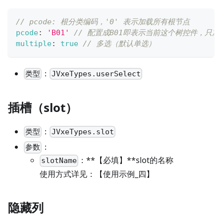
// pcode: 根分类编码，'0' 表示加载所有根节点
pcode
:
'B01'
// 配置成B01即表示当前这个树控件，只加
multiple
:
true
// 多选（默认单选）
：
类型
JVxeTypes.userSelect
插槽（slot）
：
类型
JVxeTypes.slot
：
参数
：**【必填】**slot的名称
slotName
使用方式详见：【使用示例_四】
隐藏列