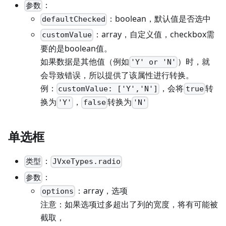
：
参数
：boolean，默认值是否选中
defaultChecked
：array，自定义值，checkbox需
customValue
要的是boolean值。
如果数据是其他值（例如
）时，就
'Y' or 'N'
会导致错误，所以提供了该属性进行转换。
例：
，会将
转
customValue: ['Y','N']
true
换为
，
转换为
'Y'
false
'N'
单选框
：
类型
JVxeTypes.radio
：
参数
：array，选项
options
注意：如果选项过多超出了列的宽度，将有可能被
截取，