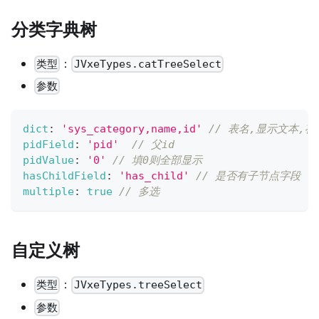
分类字典树
：
类型
JVxeTypes.catTreeSelect
参数
dict
:
'sys_category,name,id'
// 表名,显示文本,存
pidField
:
'pid'
// 父id
pidValue
:
'0'
// 填0则全部显示
hasChildField
:
'has_child'
// 是否有子节点字段
multiple
:
true
// 多选
自定义树
：
类型
JVxeTypes.treeSelect
参数