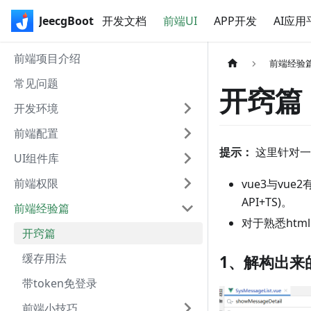
JeecgBoot
开发文档
前端UI
APP开发
AI应用
前端项目介绍
前端经验
常见问题
开窍篇
开发环境
前端配置
提示：
这里针对一
UI组件库
前端权限
vue3与vue
API+TS)。
前端经验篇
对于熟悉htm
开窍篇
缓存用法
1、解构出来
带token免登录
前端小技巧