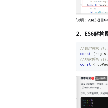
说明：vue3项
2、ES6解
//数组解构（[]
const
[
regis
//对象解构（{}
const
{
 goPa