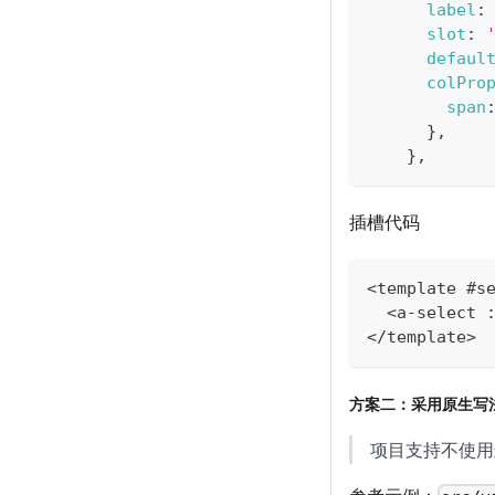
label
:
slot
:
defaul
colPro
span
}
,
}
,
插槽代码
<
template #s
<
a
-
select 
<
/
template
>
方案二：采用原生写法a
项目支持不使用