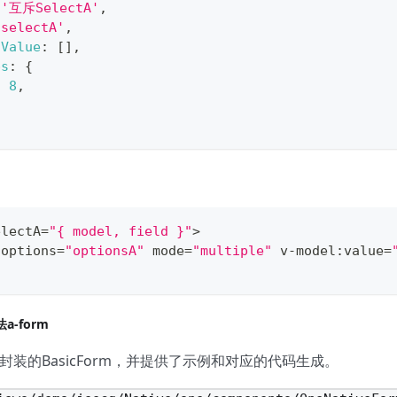
'互斥SelectA'
,
'selectA'
,
tValue
:
[
]
,
ps
:
{
:
8
,
electA
=
"{ model, field }"
>
:
options
=
"optionsA"
 mode
=
"multiple"
 v
-
model
:
value
=
-form
封装的BasicForm，并提供了示例和对应的代码生成。