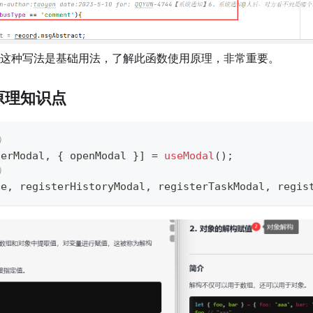
目中这种写法是基础用法，了解此函数使用原理，非常重要。
构原理知识点
）
terModal
,
{
 openModal 
}
]
=
useModal
(
)
;
）
ge
,
 registerHistoryModal
,
 registerTaskModal
,
 regis