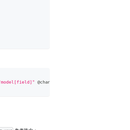
"model[field]"
 @change
=
"valueSelectA = model[field