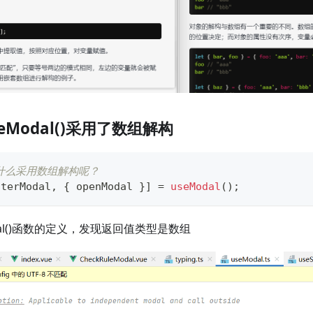
eModal()采用了数组解构
l为什么采用数组解构呢？
sterModal
,
{
 openModal 
}
]
=
useModal
(
)
;
dal()函数的定义，发现返回值类型是数组