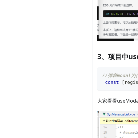
3、项目中us
//弹窗moda
const
[
regi
大家看看useMo