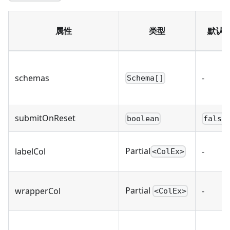
属性
类型
默认
schemas
-
Schema[]
submitOnReset
boolean
false
Partial
labelCol
-
<ColEx>
Partial
wrapperCol
-
<ColEx>