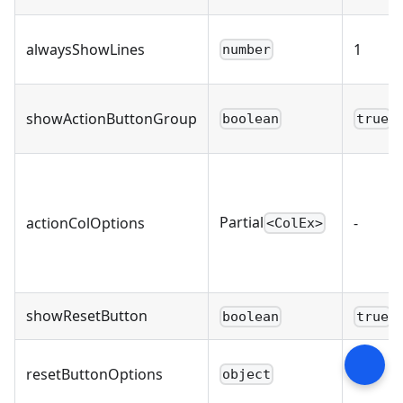
alwaysShowLines
1
number
showActionButtonGroup
boolean
true
Partial
actionColOptions
-
<ColEx>
showResetButton
boolean
true
resetButtonOptions
object