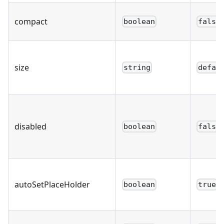
compact
boolean
false
size
string
defau
disabled
boolean
false
autoSetPlaceHolder
boolean
true