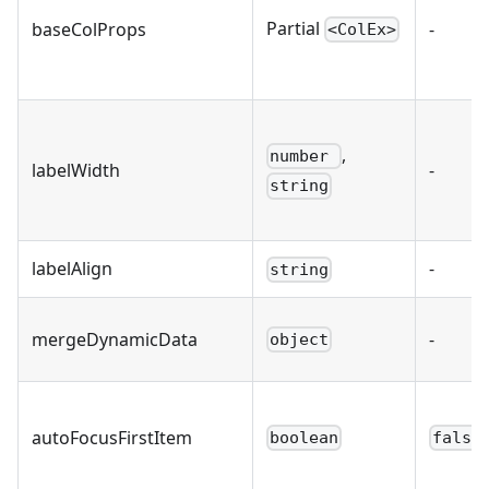
Partial
baseColProps
-
<ColEx>
,
number
labelWidth
-
string
labelAlign
-
string
mergeDynamicData
-
object
autoFocusFirstItem
boolean
false