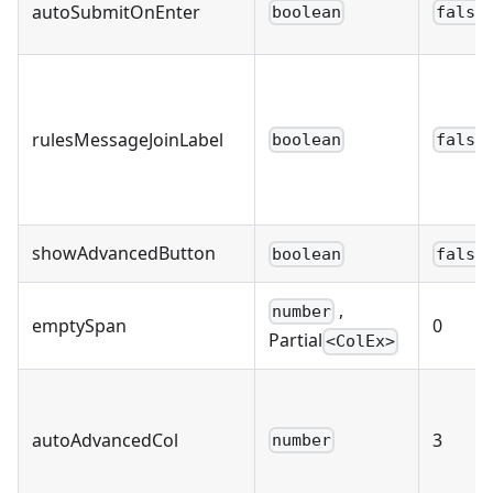
autoSubmitOnEnter
boolean
false
rulesMessageJoinLabel
boolean
false
showAdvancedButton
boolean
false
,
number
emptySpan
0
Partial
<ColEx>
autoAdvancedCol
3
number